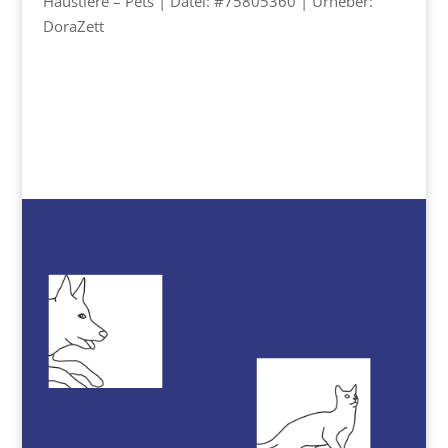
Haustiere – Pets | Datei: #75805360 | Urheber:
DoraZett